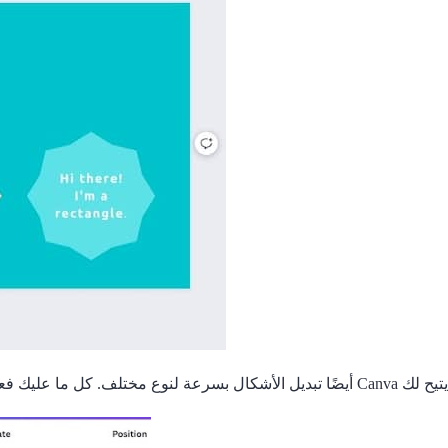
يتيح لك Canva أيضًا تبديل الأشكال بسرعة لنوع مختلف. كل ما عليك فعله هو النقر على الشكل الذي تريد تغيير شكله، والانتقال إلى “الشكل” عبر اللوحة العلوية ثم تحديد الشكل الجديد