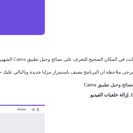
انت في المكان الصحيح للتعرف على نصائح وحيل تطبيق Canva الشهير للرسومات والتصميمات، قمنا بتجميع بعض أشهر الحيل لعشاق البرنامج لتجربتها والتمتع بنتائجها.
يرجى ملاحظة ان البرنامج يضيف باستمرار مزايا جديدة وبالتالي عليك حف
نصائح وحيل تطبيق Canva
1. إزالة خلفيات الفيديو