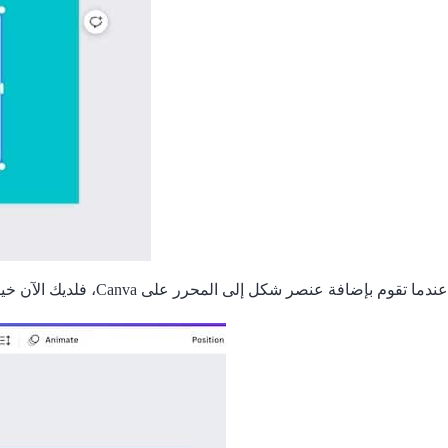
عندما تقوم بإضافة عنصر شكل إلى المحرر على Canva، فلديك الآن خيار إضافة نص داخل الشكل. يمكنك أيضًا الحصول على خيارات تخصيص النص الكلاسيكية بما في ذلك الخط والحجم واللون وما إلى ذلك: