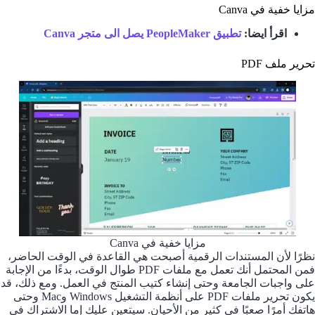
مزايا خفية في Canva
اقرأ ايضا:
تطبيق PeopleMaker يصل الى متجر Canva
تحرير ملف PDF
مزايا خفية في Canva
نظرًا لأن المستندات الرقمية أصبحت هي القاعدة في الوقت الحاضر،
فمن المحتمل أنك تعمل مع ملفات PDF طوال الوقت، بدءًا من الإجابة
على واجبات الجامعة وحتى إنشاء كتيب المنتج في العمل. ومع ذلك، قد
يكون تحرير ملفات PDF على أنظمة التشغيل Windows وMac وحتى
هاتفك أمرًا صعبًا في كثير من الأحيان. سيتعين عليك إما الاشتراك في