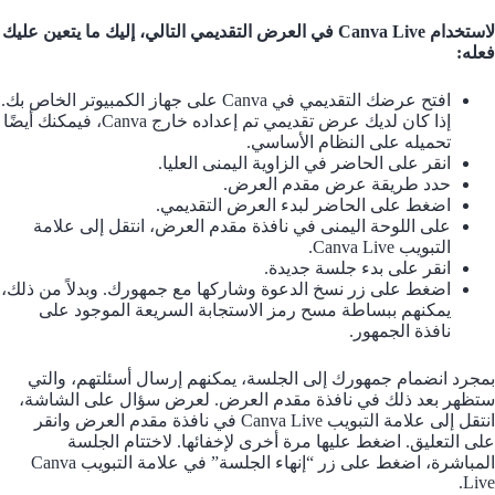
لاستخدام Canva Live في العرض التقديمي التالي، إليك ما يتعين عليك
فعله:
افتح عرضك التقديمي في Canva على جهاز الكمبيوتر الخاص بك.
إذا كان لديك عرض تقديمي تم إعداده خارج Canva، فيمكنك أيضًا
تحميله على النظام الأساسي.
انقر على الحاضر في الزاوية اليمنى العليا.
حدد طريقة عرض مقدم العرض.
اضغط على الحاضر لبدء العرض التقديمي.
على اللوحة اليمنى في نافذة مقدم العرض، انتقل إلى علامة
التبويب Canva Live.
انقر على بدء جلسة جديدة.
اضغط على زر نسخ الدعوة وشاركها مع جمهورك. وبدلاً من ذلك،
يمكنهم ببساطة مسح رمز الاستجابة السريعة الموجود على
نافذة الجمهور.
بمجرد انضمام جمهورك إلى الجلسة، يمكنهم إرسال أسئلتهم، والتي
ستظهر بعد ذلك في نافذة مقدم العرض. لعرض سؤال على الشاشة،
انتقل إلى علامة التبويب Canva Live في نافذة مقدم العرض وانقر
على التعليق. اضغط عليها مرة أخرى لإخفائها. لاختتام الجلسة
المباشرة، اضغط على زر “إنهاء الجلسة” في علامة التبويب Canva
Live.