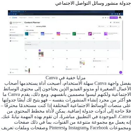
جدولة منشور وسائل التواصل الاجتماعي
مزايا خفية في Canva
بفضل واجهة Canva سهلة الاستخدام، أصبحت أداة يستخدمها أصحاب
الأعمال الصغيرة أو مدونو الفيديو الذين يحتاجون إلى محتوى الوسائط
الاجتماعية ولكنهم ليسوا مصممين بأنفسهم. ومع ذلك، يقدم Canva ما
هو أكثر من مجرد إنشاء المنشورات بنفسه – فهو يتيح لك أيضًا جدولتها
على منصات الوسائط الاجتماعية المختلفة إذا كنت مستخدمًا محترفًا –
فلا حاجة إلى أدوات جدولة إضافية. يمكن لأداة مخطط المحتوى من
Canva، الموجودة في التطبيق مباشرةً، أن تقوم بهذه المهمة نيابةً عنك.
إنه يعمل مع مجموعة متنوعة من القنوات، بما في ذلك صفحات
ومجموعات Facebook وInstagram وPinterest وصفحات وملفات تعريف